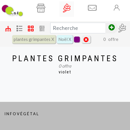
plantes grimpantes X
Noël X
0
offre
Filtres
PLANTES GRIMPANTES
nom
prix
∅
↕
0
offre
violet
varié
béta
INFOVÉGÉTAL