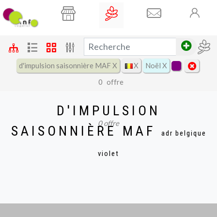
d'impulsion saisonnière MAF X
X
Noël X
0
offre
Filtres
D'IMPULSION
nom
prix
∅
↕
0
offre
SAISONNIÈRE MAF
adr belgique
varié
violet
béta