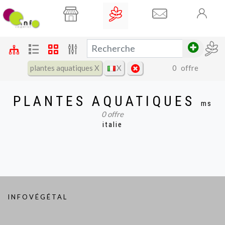
plantes aquatiques X
X
0
offre
Filtres
PLANTES AQUATIQUES
ms
nom
prix
∅
↕
0
offre
italie
varié
béta
INFOVÉGÉTAL