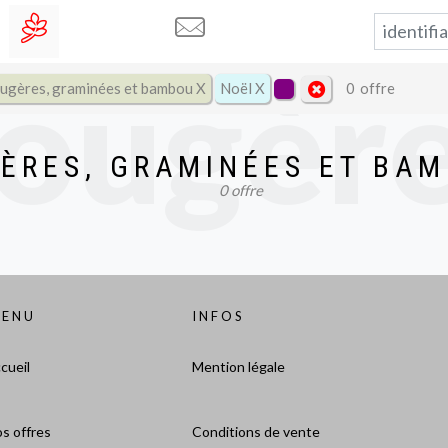
ougère
ugères, graminées et bambou X
Noël X
0
offre
ÈRES, GRAMINÉES ET BA
0
offre
aminée
ENU
INFOS
cueil
Mention légale
s offres
Conditions de vente