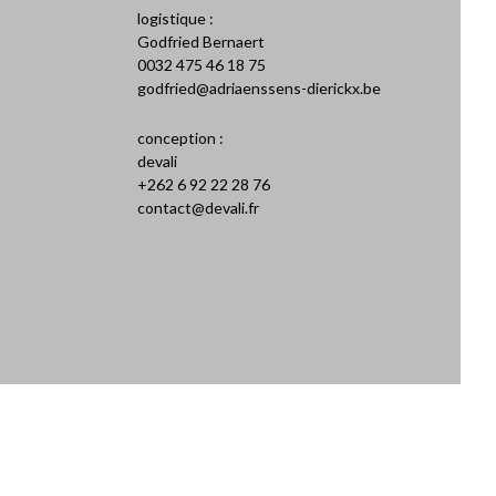
logistique :
Godfried Bernaert
0032 475 46 18 75
iolet
godfried@adriaenssens-dierickx.be
conception :
devali
+262 6 92 22 28 76
contact@devali.fr