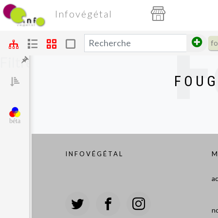
Infovégétal
F
fo
Filtres
FOUG
nom
prix
∅
↕
varié
béta
gr
INFOVÉGÉTAL
M
ac
no