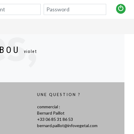
s,
MBOU
violet
s et
UNE QUESTION ?
commercial :
Bernard Paillot
+33 06 85 31 86 53
bernard.paillot@infovegetal.com