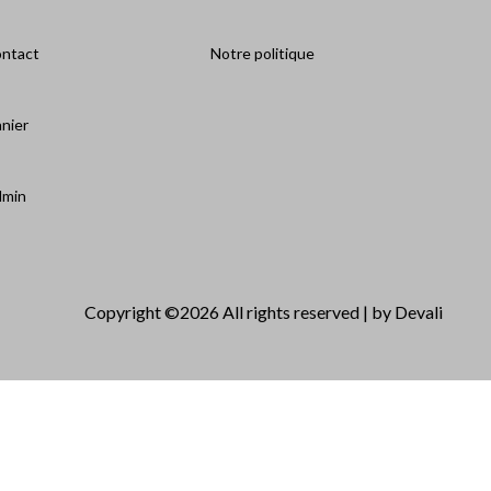
ontact
Notre politique
mbou
v
nier
dmin
Copyright ©
2026 All rights reserved | by Devali